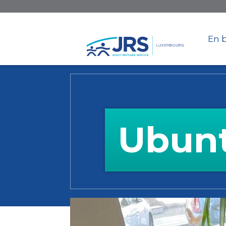
En b
Ubunt