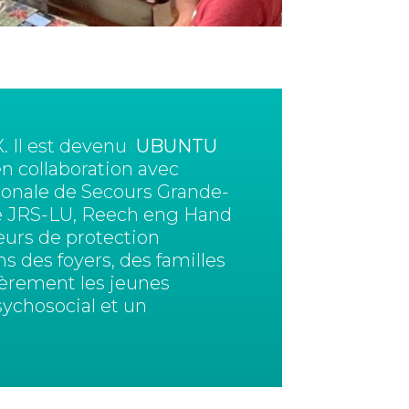
. Il est devenu
UBUNTU
 collaboration avec
ionale de Secours Grande-
 le JRS-LU, Reech eng Hand
deurs de protection
s des foyers, des familles
lièrement les jeunes
sychosocial et un