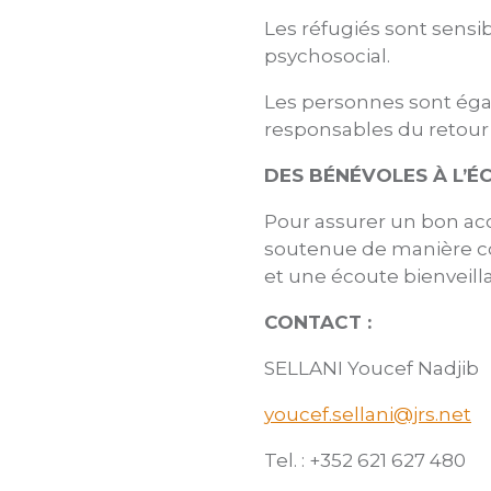
Les réfugiés sont sensib
psychosocial.
Les personnes sont éga
responsables du retour 
DES BÉNÉVOLES À L’É
Pour assurer un bon acc
soutenue de manière co
et une écoute bienveill
CONTACT :
SELLANI Youcef Nadjib
youcef.sellani@jrs.net
Tel. : +352 621 627 480